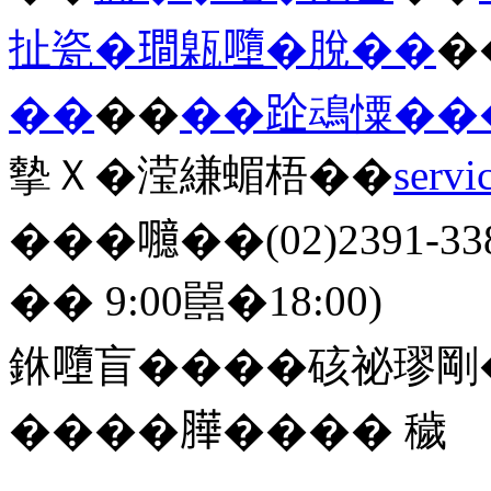
扯瓷�𤩎甈𡃏�脫��
�
��
��
��𨀣䲰憟��
摰Ｘ�滢縑蝞梧��
serv
���𡄯��(02)2391-
�� 9:00嚚�18:00)
銝𡃏盲����硋祕璆剛
����𦠜���� 穢